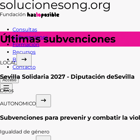
Consultas
Últimas subvenciones
Subvenciones
Formación
Recursos
Blog
LOCAL
Contacto
Sevilla Solidaria 2027 - Diputación deSevilla
Acceso
Otros
AUTONOMICO
Subvenciones para prevenir y combatir la vio
Igualdad de género