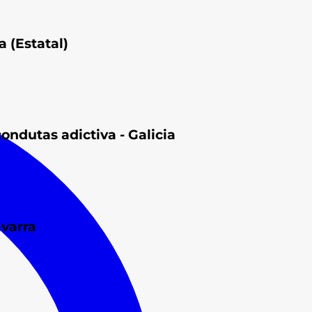
a (Estatal)
ondutas adictiva - Galicia
avarra