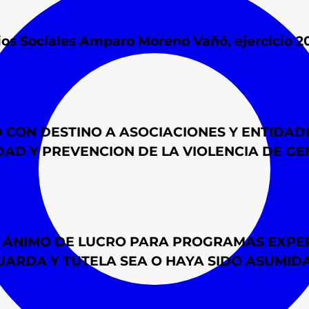
cios Sociales Amparo Moreno Vañó, ejercicio 
D CON DESTINO A ASOCIACIONES Y ENTIDA
D Y PREVENCION DE LA VIOLENCIA DE GENER
N ÁNIMO DE LUCRO PARA PROGRAMAS EXPER
RDA Y TUTELA SEA O HAYA SIDO ASUMIDA P