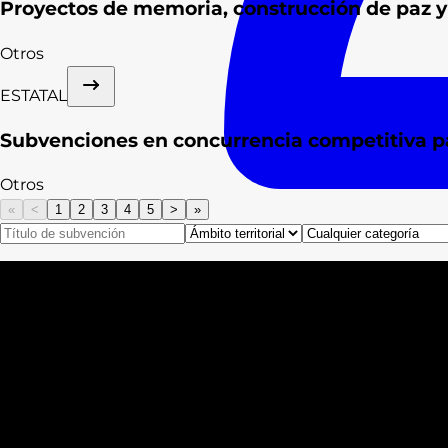
Proyectos de memoria, construcción de paz y 
Otros
ESTATAL
Subvenciones en concurrencia competitiva p
Otros
«
<
1
2
3
4
5
>
»
Consultas
Subvenciones
Recursos
Formación
Blog