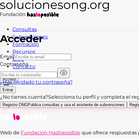
Consultas
Acceder
Subvenciones
Formación
Recursos
Email
Blog
Contraseña
Contacto
Acceso
¿Has olvidado tu contraseña?
Entrar
¿No tienes cuenta?
Selecciona tu perfil y completa el reg
Registro ONG
Publica consultas y usa el asistente de subvenciones
Regis
Web de
Fundación Hazloposible
que ofrece respuestas p