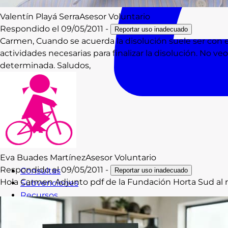
Valentín
Playá Serra
Asesor Voluntario
Respondido el
09/05/2011
-
Reportar uso inadecuado
Carmen, Cuando se acuerda la disolución suele ser con ef
actividades necesarias para finalizar la disolución. No v
determinada. Saludos,
Eva
Buades Martínez
Asesor Voluntario
Respondido el
09/05/2011
-
Consultas
Reportar uso inadecuado
Hola Carmen Adjunto pdf de la Fundación Horta Sud al r
Subvenciones
Recursos
Formación
Blog