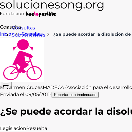
Consulta
Consultas
Inicio
Consultas
¿Se puede acordar la disolución d
Subvenciones
Formación
Recursos
Blog
Contacto
Acceso
M. Carmen Cruces
MADECA (Asociación para el desarrollo 
Enviada el
09/05/2011
-
Reportar uso inadecuado
¿Se puede acordar la diso
Legislación
Resuelta