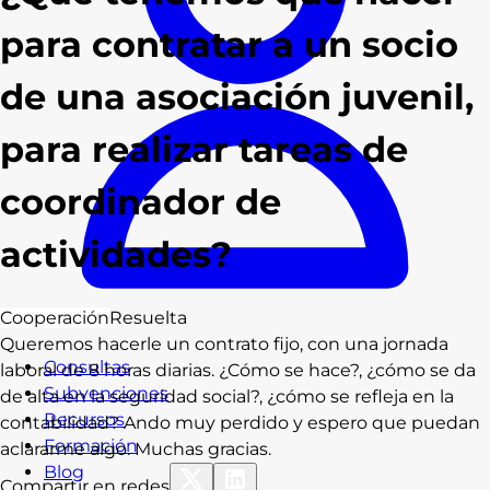
para contratar a un socio
de una asociación juvenil,
para realizar tareas de
coordinador de
actividades?
Cooperación
Resuelta
Queremos hacerle un contrato fijo, con una jornada
Consultas
laboral de 8 horas diarias. ¿Cómo se hace?, ¿cómo se da
Subvenciones
de alta en la seguridad social?, ¿cómo se refleja en la
Recursos
contabilidad? Ando muy perdido y espero que puedan
Formación
aclararme algo. Muchas gracias.
Blog
Compartir en redes