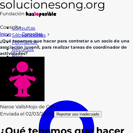
Consulta
Consultas
Inicio
Consultas
Subvenciones
¿Qué tenemos que hacer para contratar a un socio de una
Formación
asociación juvenil, para realizar tareas de coordinador de
Recursos
actividades?
Blog
Contacto
Acceso
Naroe Valls
Mojo de Caña
Enviada el
02/03/2005
-
Reportar uso inadecuado
¿Qué tenemos que hacer