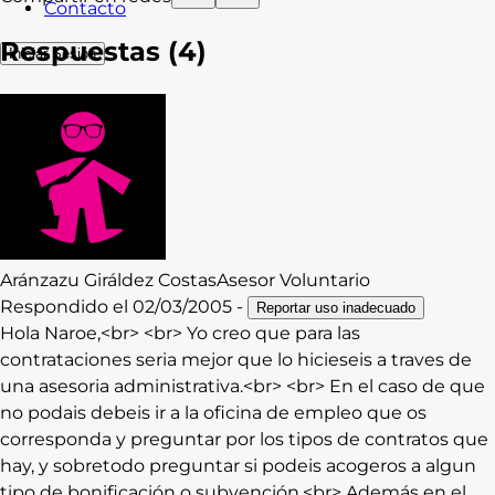
Contacto
Respuestas (
4
)
Iniciar Sesión
Aránzazu
Giráldez Costas
Asesor Voluntario
Respondido el
02/03/2005
-
Reportar uso inadecuado
Hola Naroe,<br> <br> Yo creo que para las
contrataciones seria mejor que lo hicieseis a traves de
una asesoria administrativa.<br> <br> En el caso de que
no podais debeis ir a la oficina de empleo que os
corresponda y preguntar por los tipos de contratos que
hay, y sobretodo preguntar si podeis acogeros a algun
tipo de bonificación o subvención.<br> Además en el