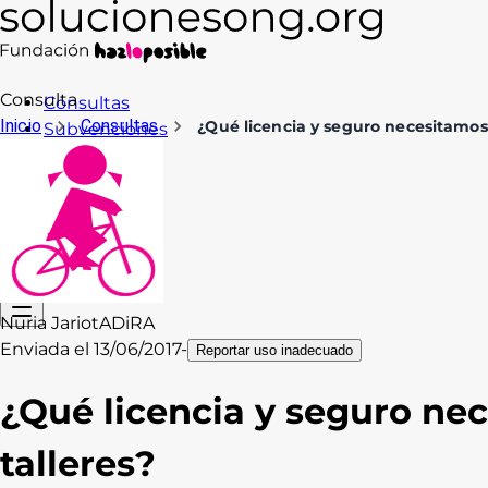
Consulta
Consultas
Inicio
Consultas
¿Qué licencia y seguro necesitamos 
Subvenciones
Formación
Recursos
Blog
Contacto
Acceso
Nuria Jariot
ADiRA
Enviada el
13/06/2017
-
Reportar uso inadecuado
¿Qué licencia y seguro nec
talleres?