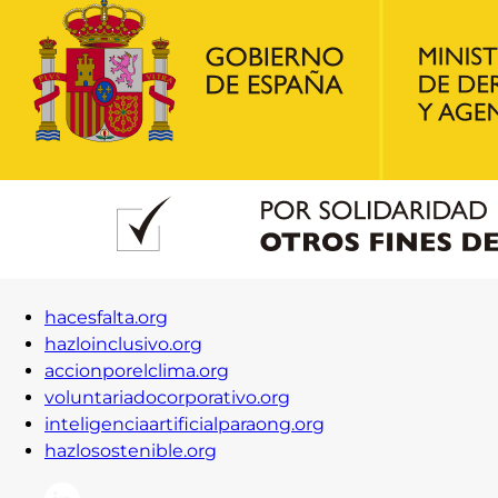
hacesfalta.org
hazloinclusivo.org
accionporelclima.org
voluntariadocorporativo.org
inteligenciaartificialparaong.org
hazlosostenible.org