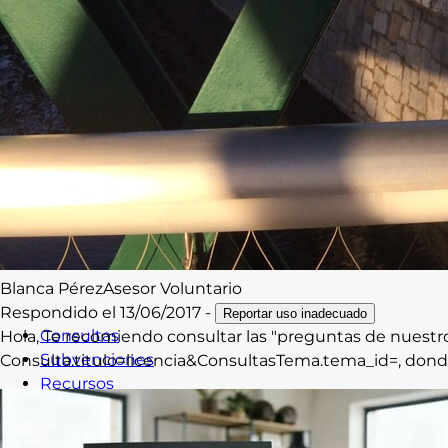
Blanca
Pérez
Asesor Voluntario
Respondido el
13/06/2017
-
Reportar uso inadecuado
Consultas
Hola, Te recomiendo consultar las "preguntas de nuestr
Subvenciones
Consulta.titulo=licencia&ConsultasTema.tema_id=, donde
Recursos
Formación
Blog