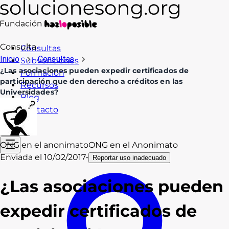
Consulta
Consultas
Inicio
Consultas
Subvenciones
¿Las asociaciones pueden expedir certificados de
Formación
participación que den derecho a créditos en las
Recursos
Universidades?
Blog
Contacto
Acceso
ONG en el anonimato
ONG en el Anonimato
Enviada el
10/02/2017
-
Reportar uso inadecuado
¿Las asociaciones pueden
expedir certificados de