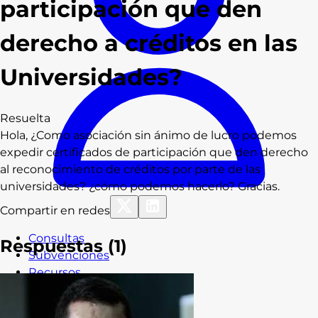
participación que den
derecho a créditos en las
Universidades?
Resuelta
Hola, ¿Como asociación sin ánimo de lucro podemos
expedir certificados de participación que den derecho
al reconocimiento de créditos por parte de las
universidades? ¿cómo podemos hacerlo? Gracias.
Compartir en redes
Consultas
Respuestas (
1
)
Subvenciones
Recursos
Formación
Blog