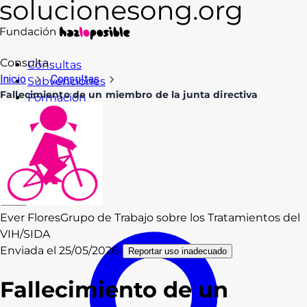
Consulta
Consultas
Inicio
Consultas
Subvenciones
Fallecimiento de un miembro de la junta directiva
Formación
Recursos
Blog
Contacto
Acceso
Ever Flores
Grupo de Trabajo sobre los Tratamientos del
VIH/SIDA
Enviada el
25/05/2026
-
Reportar uso inadecuado
Fallecimiento de un