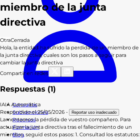
miembro de la junta
directiva
Otra
Cerrada
Hola, la entidad ha sufrido la perdida de un miembro de
la junta directiva, cuales son los pasos a seguir para
cambiar la junta directiva
Compartir en redes
Respuestas (
1
)
IA
IA
Automática
Consultas
Respondido el
25/05/2026
-
Subvenciones
Reportar uso inadecuado
Lamentamos la pérdida de vuestro compañero. Para
Recursos
actualizar la junta directiva tras el fallecimiento de un
Formación
miembro, seguid estos pasos: 1. Consultad los estatutos:
Blog