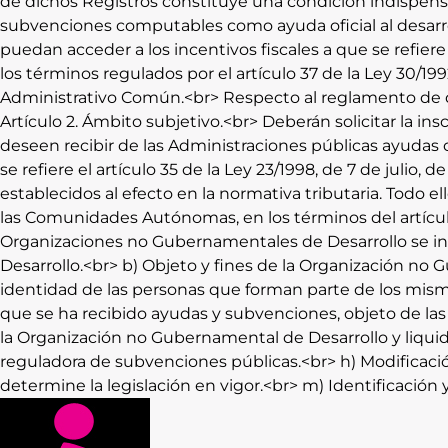
de dichos Registros constituye una condición indispensa
subvenciones computables como ayuda oficial al desarro
puedan acceder a los incentivos fiscales a que se refier
los términos regulados por el artículo 37 de la Ley 30/
Administrativo Común.<br> Respecto al reglamento de des
Artículo 2. Ámbito subjetivo.<br> Deberán solicitar la i
deseen recibir de las Administraciones públicas ayudas o
se refiere el artículo 35 de la Ley 23/1998, de 7 de julio
establecidos al efecto en la normativa tributaria. Todo e
las Comunidades Autónomas, en los términos del artículo
Organizaciones no Gubernamentales de Desarrollo se insc
Desarrollo.<br> b) Objeto y fines de la Organización no
identidad de las personas que forman parte de los mismo
que se ha recibido ayudas y subvenciones, objeto de las 
la Organización no Gubernamental de Desarrollo y liquid
reguladora de subvenciones públicas.<br> h) Modificación
determine la legislación en vigor.<br> m) Identificación