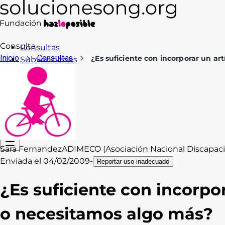
Consulta
Consultas
Inicio
Consultas
¿Es suficiente con incorporar un ar
Subvenciones
Formación
Recursos
Blog
Contacto
Acceso
Sara Fernandez
ADIMECO (Asociación Nacional Discapac
Enviada el
04/02/2009
-
Reportar uso inadecuado
¿Es suficiente con incorpo
o necesitamos algo más?