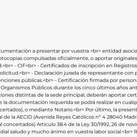
cumentación a presentar por vuestra <br> entidad asociat
otocopias compulsadas oficialmente, o aportar originales
d.<br> - CIF<br> - Certificados de inscripción en Registr
 solicitud.<br> - Declaración jurada de representante co
enciones públicas.<br> - Certificación firmada por pers
rganismos Públicos durante los cinco últimos años anterio
nes distintas de la sede principal, deberán aportar cert
la documentación requerida se podrá realizar en cualqui
certados), o mediante Notario.<br> Por último, la presen
l de la AECID (Avenida Reyes Católicos nº 4 28040 Madrid
al concertados) Articulo 38.4 de la Ley 30/1992, 26 de n
dial saludo y mucho ánimo en vuestra labor social.<br> R