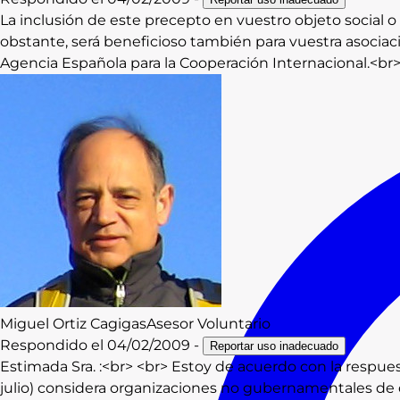
La inclusión de este precepto en vuestro objeto social o fi
obstante, será beneficioso también para vuestra asociaci
Agencia Española para la Cooperación Internacional.<b
Miguel
Ortiz Cagigas
Asesor Voluntario
Respondido el
04/02/2009
-
Reportar uso inadecuado
Estimada Sra. :<br> <br> Estoy de acuerdo con la respues
julio) considera organizaciones no gubernamentales de d