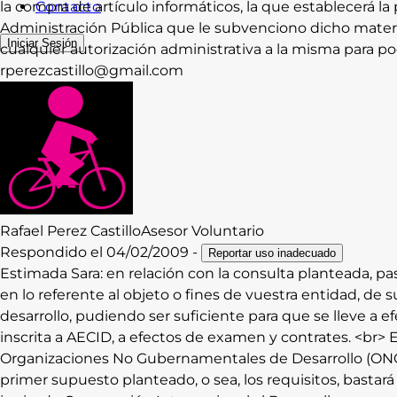
la compra de artículo informáticos, la que establecerá l
Contacto
Administración Pública que le subvenciono dicho material
Iniciar Sesión
cualquier autorización administrativa a la misma para po
rperezcastillo@gmail.com
Rafael
Perez Castillo
Asesor Voluntario
Respondido el
04/02/2009
-
Reportar uso inadecuado
Estimada Sara: en relación con la consulta planteada, pas
en lo referente al objeto o fines de vuestra entidad, de su
desarrollo, pudiendo ser suficiente para que se lleve a e
inscrita a AECID, a efectos de examen y contrates. <br>
Organizaciones No Gubernamentales de Desarrollo (ONGD)
primer supuesto planteado, o sea, los requisitos, bastará