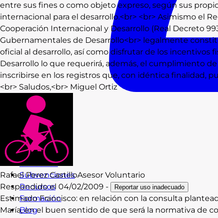
entre sus fines o como objeto expreso, según sus propios 
internacional para el desarrollo.<br> <br> Asimismo el
Cooperación Internacional y Desarrollo (Real Decreto 993/
Gubernamentales de Desarrollo<br> legalmente constit
oficial al desarrollo, así como disfrutar de los incentivos 
Desarrollo lo que requerirá, además, el cumplimiento de l
inscribirse en los registros que, con idéntica finalidad
<br> Saludos,<br> Miguel Ortiz
Consultas
Rafael
Perez Castillo
Asesor Voluntario
Subvenciones
Respondido el
04/02/2009
-
Recursos
Reportar uso inadecuado
Estimado Francisco: en relación con la consulta plantead
Formación
María, en el buen sentido de que será la normativa de co
Blog