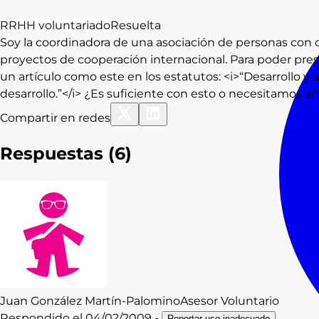
RRHH voluntariado
Resuelta
Soy la coordinadora de una asociación de personas co
proyectos de cooperación internacional. Para poder pr
un artículo como este en los estatutos: <i>“Desarrollo y
desarrollo.”</i> ¿Es suficiente con esto o necesitamos a
Compartir en redes
Respuestas (
6
)
Juan
González Martín-Palomino
Asesor Voluntario
Respondido el
04/02/2009
-
Reportar uso inadecuado