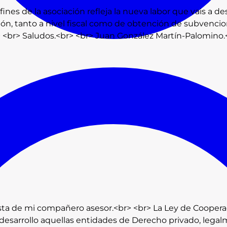
nes de la asociación refleja la nueva labor que vais a desa
ón, tanto a nivel fiscal como de obtención de subvencione
r> <br> Saludos.<br> <br> Juan González Martín-Palomi
ta de mi compañero asesor.<br> <br> La Ley de Cooperació
esarrollo aquellas entidades de Derecho privado, legalm