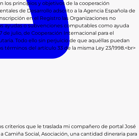
 los principios y objetivos de la cooperación
ntales de Desarrollo adscrito a la Agencia Española de
inscripción en el Registro las Organizaciones no
icas ayudas o subvenciones computables como ayuda
e 7 de julio, de Cooperación Internacional para el
utaria. Todo ello sin perjuicio de que aquéllas puedan
s términos del artículo 33 de la misma Ley 23/1998.<br>
os criterios que le traslada mi compañero de portal José
a Camiña Social, Asociación, una cantidad dineraria para