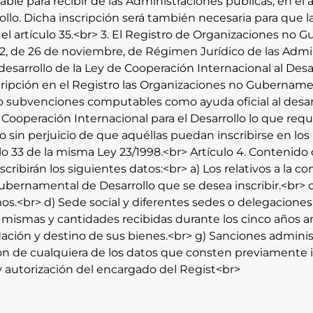
ble para recibir de las Administraciones públicas, en e
llo. Dicha inscripción será también necesaria para que 
e el artículo 35.<br> 3. El Registro de Organizaciones no
1992, de 26 de noviembre, de Régimen Jurídico de las Adm
arrollo de la Ley de Cooperación Internacional al Desarr
nscripción en el Registro las Organizaciones no Gubernam
 subvenciones computables como ayuda oficial al desarrol
, de Cooperación Internacional para el Desarrollo lo que re
llo sin perjuicio de que aquéllas puedan inscribirse en lo
 33 de la misma Ley 23/1998.<br> Artículo 4. Contenido d
ribirán los siguientes datos:<br> a) Los relativos a la
 Gubernamental de Desarrollo que se desea inscribir.<br>
s.<br> d) Sede social y diferentes sedes o delegaciones
mismas y cantidades recibidas durante los cinco años ante
ación y destino de sus bienes.<br> g) Sanciones administ
 de cualquiera de los datos que consten previamente insc
 y autorización del encargado del Regist<br>