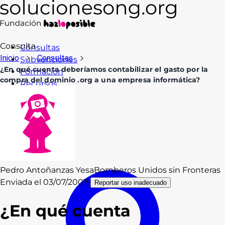
Consulta
Consultas
Inicio
Consultas
Subvenciones
¿En qué cuenta deberíamos contabilizar el gasto por la
Formación
compra del dominio .org a una empresa informática?
Recursos
Blog
Contacto
Acceso
Pedro Antoñanzas Yesa
Bomberos Unidos sin Fronteras
Enviada el
03/07/2007
-
Reportar uso inadecuado
¿En qué cuenta