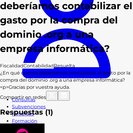
deberíamos contabilizar el
gasto por la compra del
dominio .org a una
empresa informática?
Fiscalidad
Contabilidad
Resuelta
¿En qué cuenta deberíamos contabilizar el gasto por la
compra del dominio .org a una empresa informática?
<p>Gracias por vuestra ayuda.
Compartir en redes
Consultas
Subvenciones
Respuestas (
1
)
Recursos
Formación
Blog