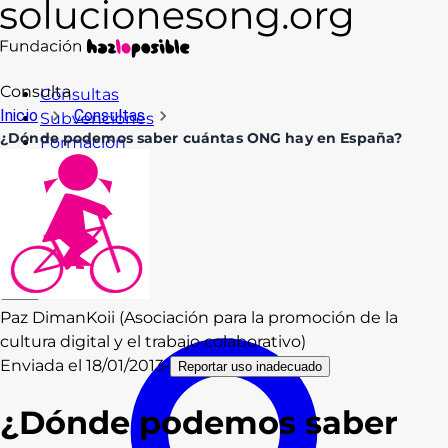
Consulta
Consultas
Inicio
Consultas
Subvenciones
¿Dónde podemos saber cuántas ONG hay en España?
Formación
Recursos
Blog
Contacto
Acceso
Paz Diman
Koii (Asociación para la promoción de la
cultura digital y el trabajo colaborativo)
Enviada el
18/01/2013
-
Reportar uso inadecuado
¿Dónde podemos saber