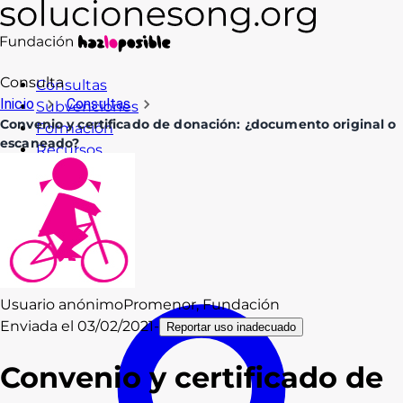
Consulta
Consultas
Inicio
Consultas
Subvenciones
Convenio y certificado de donación: ¿documento original o
Formación
escaneado?
Recursos
Blog
Contacto
Acceso
Usuario anónimo
Promenor, Fundación
Enviada el
03/02/2021
-
Reportar uso inadecuado
Convenio y certificado de