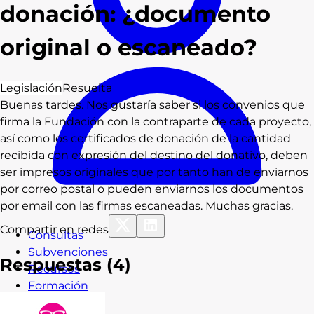
donación: ¿documento
original o escaneado?
Legislación
Resuelta
Buenas tardes. Nos gustaría saber si los convenios que
firma la Fundación con la contraparte de cada proyecto,
así como los certificados de donación de la cantidad
recibida con expresión del destino del donativo, deben
ser impresos originales que por tanto han de enviarnos
por correo postal o pueden enviarnos los documentos
por email con las firmas escaneadas. Muchas gracias.
Compartir en redes
Consultas
Subvenciones
Respuestas (
4
)
Recursos
Formación
Blog