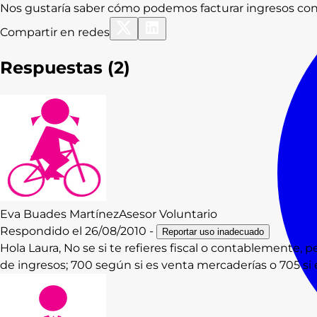
Nos gustaría saber cómo podemos facturar ingresos con 
Compartir en redes
Respuestas (
2
)
Eva
Buades Martínez
Asesor Voluntario
Respondido el
26/08/2010
-
Reportar uso inadecuado
Hola Laura, No se si te refieres fiscal o contablemente, 
de ingresos; 700 según si es venta mercaderías o 705 si e