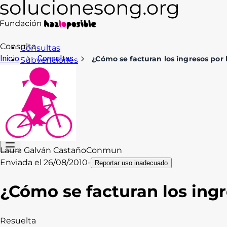
Consulta
Consultas
Inicio
Consultas
¿Cómo se facturan los ingresos por 
Subvenciones
Formación
Recursos
Blog
Contacto
Acceso
Laura Galván Castaño
Conmun
Enviada el
26/08/2010
-
Reportar uso inadecuado
¿Cómo se facturan los ingr
Resuelta