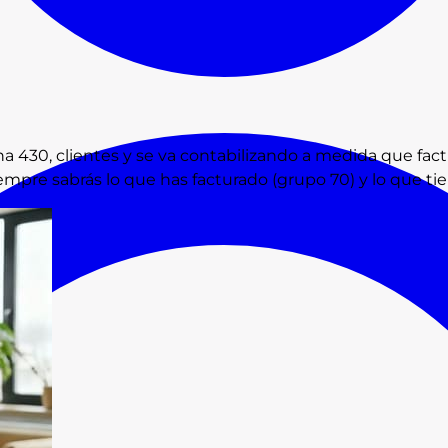
a 430, clientes y se va contabilizando a medida que fact
empre sabrás lo que has facturado (grupo 70) y lo que t