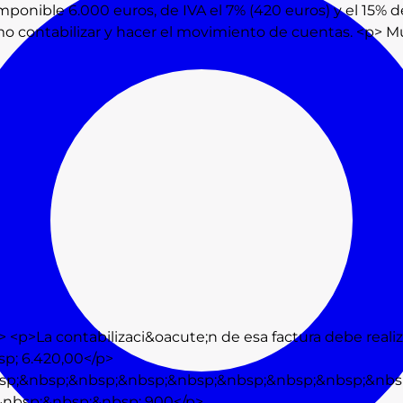
onible 6.000 euros, de IVA el 7% (420 euros) y el 15% de
contabilizar y hacer el movimiento de cuentas. <p> Mu
<p>La contabilizaci&oacute;n de esa factura debe reali
sp; 6.420,00</p>
sp;&nbsp;&nbsp;&nbsp;&nbsp;&nbsp;&nbsp;&nbsp;&nbs
p;&nbsp;&nbsp;&nbsp; 900</p>