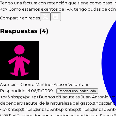
Tengo una factura con retención que tiene como base imp
<p> Como estamos exentos de IVA, tengo dudas de cómo 
Compartir en redes
Respuestas (
4
)
Asunción
Chorro Martínez
Asesor Voluntario
Respondido el
06/11/2009
-
Reportar uso inadecuado
<p>&nbsp;</p> <p>Buenos d&iacute;as Juan Antonio:</p> 
depender&aacute; de la naturaleza del gasto.&nbsp;&nb
<p>&nbsp;&nbsp;&nbsp;&nbsp;&nbsp;&nbsp;&nbsp;&nb
(4751) H.P., acreedor por retenciones practicadas.&nbs