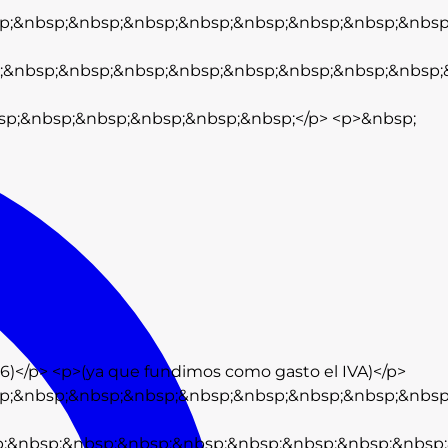
p;&nbsp;&nbsp;&nbsp;&nbsp;&nbsp;&nbsp;&nbsp;&nbsp
;&nbsp;&nbsp;&nbsp;&nbsp;&nbsp;&nbsp;&nbsp;&nbsp;&
sp;&nbsp;&nbsp;&nbsp;&nbsp;&nbsp;</p> <p>&nbsp;
6)</p> <p>(ya que fundimos como gasto el IVA)</p>
p;&nbsp;&nbsp;&nbsp;&nbsp;&nbsp;&nbsp;&nbsp;&nbsp
;&nbsp;&nbsp;&nbsp;&nbsp;&nbsp;&nbsp;&nbsp;&nbsp;