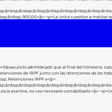
sp;&nbsp;&nbsp;&nbsp;&nbsp;&nbsp;&nbsp;&nbsp;&nbs
sp;&nbsp; 900,00</p> <p>La unica cuestion a matizar se
oacute;lo a&ntilde;adir que al final del trimestre, caso
retenciones de IRPF junto con las retenciones de los tr
nbsp; Retenciones IRPF a</p>
sp;&nbsp;&nbsp;&nbsp;&nbsp;&nbsp;&nbsp;&nbsp;&nbs
te;is exentos, no veo necesario contabilizarlo.</p> <p>