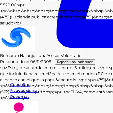
5.520,00</p>
<p>&nbsp;&nbsp;&nbsp;&nbsp;&nbsp;&nbsp;&nbsp;&nb
(4751)Hacienda publica acreedora&nbsp; (4751)&nbsp;&nb
saludo</p>
Bernardo
Naranjo Luna
Asesor Voluntario
Respondido el
06/11/2009
-
Reportar uso inadecuado
<p>Estoy de acuerdo con mis compa&ntilde;eros.</p> <p>S&
que incluir dicha retenci&oacute;n en el modelo 110 de 
el banco con el que lo pagu&eacute;is...</p> <p>(4751)&
Consultas
<p>&nbsp;&nbsp;&nbsp;&nbsp;&nbsp;&nbsp;&nbsp;&nb
Subvenciones
(572) Banco</p> <p>&nbsp;</p> <p>El IVA, como est&aacu
Recursos
<p>&nbsp;</p>
Formación
Blog