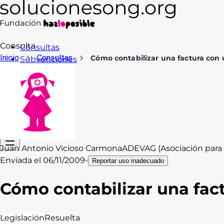
Consulta
Consultas
Inicio
Consultas
Cómo contabilizar una factura con 
Subvenciones
Formación
Recursos
Blog
Contacto
Acceso
Juan Antonio Vicioso Carmona
ADEVAG (Asociación para e
Enviada el
06/11/2009
-
Reportar uso inadecuado
Cómo contabilizar una fac
Legislación
Resuelta