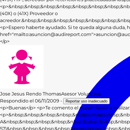
<p>&nbsp;&nbsp;&nbsp;&nbsp;&nbsp;&nbsp;&nbsp;&nb
(40X) o (41X) Proveedor o
acreedor.&nbsp;&nbsp;&nbsp;&nbsp;&nbsp;&nbsp;&nbs
<p>Espero haberte ayudado. Si te queda alguna duda, ha
href="mailto:asuncion@audireport.com">asuncion@aud
</p>
Jose Jesus
Rendo Thomas
Asesor Voluntario
Respondido el
06/11/2009
-
Reportar uso inadecuado
<p>Buenas</p> <p>Te comento el movimiento a realizar
<p>&nbsp;&nbsp;&nbsp;&nbsp;&nbsp;&nbsp;&nbsp;&nb
A&nbsp;&nbsp;&nbsp;&nbsp;&nbsp;&nbsp;&nbsp;&nbsp; (
57)&nbsp;&nbsp;&nbsp;&nbsp;&nbsp;&nbsp;&nbsp;&nbs