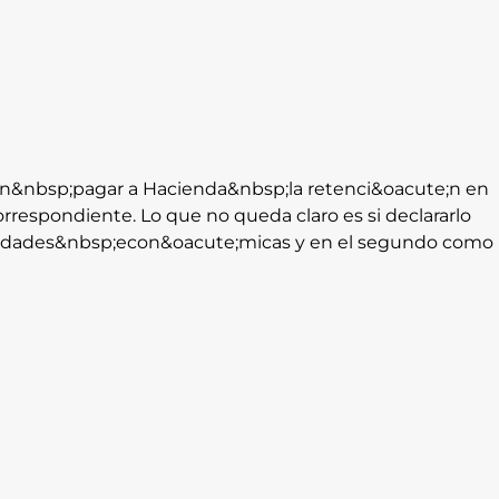
en&nbsp;pagar a Hacienda&nbsp;la retenci&oacute;n en
correspondiente. Lo que no queda claro es si declararlo
tividades&nbsp;econ&oacute;micas y en el segundo como