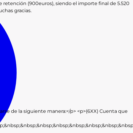
 retención (900euros), siendo el importe final de 5.520
chas gracias.
zarse de la siguiente manera:</p> <p>(6XX) Cuenta que
p;&nbsp;&nbsp;&nbsp;&nbsp;&nbsp;&nbsp;&nbsp;&nbsp