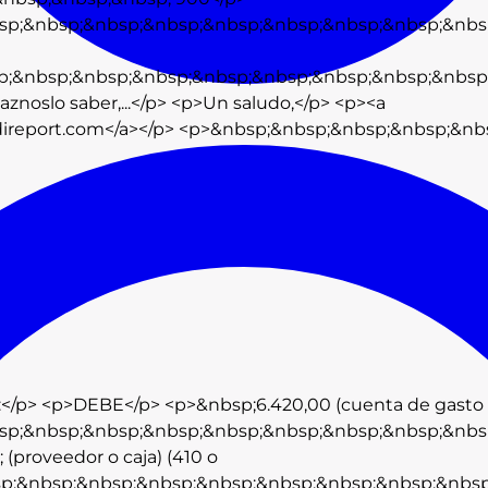
sp;&nbsp;&nbsp;&nbsp;&nbsp;&nbsp;&nbsp;&nbsp;&nbs
p;&nbsp;&nbsp;&nbsp;&nbsp;&nbsp;&nbsp;&nbsp;&nbsp
znoslo saber,...</p> <p>Un saludo,</p> <p><a
ireport.com</a></p> <p>&nbsp;&nbsp;&nbsp;&nbsp;&nb
:</p> <p>DEBE</p> <p>&nbsp;6.420,00 (cuenta de gasto 
sp;&nbsp;&nbsp;&nbsp;&nbsp;&nbsp;&nbsp;&nbsp;&nbs
proveedor o caja) (410 o
p;&nbsp;&nbsp;&nbsp;&nbsp;&nbsp;&nbsp;&nbsp;&nbsp