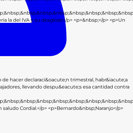
p;&nbsp;&nbsp;&nbsp;&nbsp;&nbsp;&nbsp;&nbsp;&nbsp
ria la del IVA y su desglose</p> <p>&nbsp;</p> <p>Un
 de hacer declaraci&oacute;n trimestral, habr&iacute;a
abajadores, llevando despu&eacute;s esa cantidad contra
p;&nbsp;&nbsp;&nbsp;&nbsp;&nbsp;&nbsp;&nbsp;&nbsp
Un saludo Cordial.</p> <p>Bernardo&nbsp;Naranjo</p>