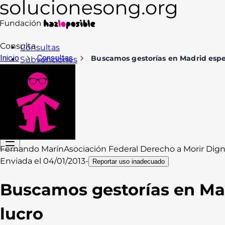
Consulta
Consultas
Inicio
Consultas
Buscamos gestorías en Madrid espec
Subvenciones
Formación
Recursos
Blog
Contacto
Acceso
Fernando Marín
Asociación Federal Derecho a Morir Di
Enviada el
04/01/2013
-
Reportar uso inadecuado
Buscamos gestorías en Mad
lucro