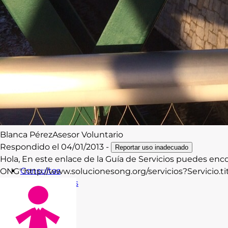
Blanca
Pérez
Asesor Voluntario
Respondido el
04/01/2013
-
Reportar uso inadecuado
Hola, En este enlace de la Guía de Servicios puedes enc
Consultas
ONG":http://www.solucionesong.org/servicios?Servicio.t
Subvenciones
Recursos
Formación
Blog