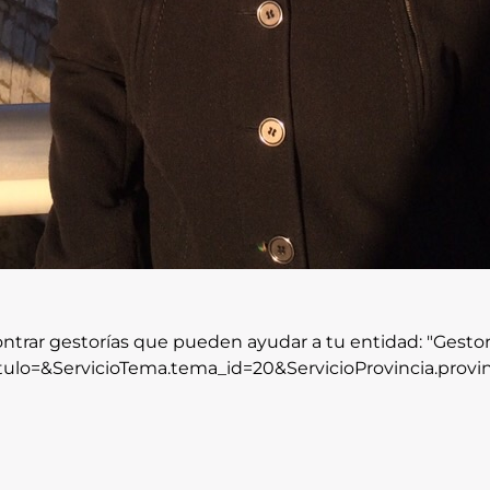
ontrar gestorías que pueden ayudar a tu entidad: "Gestor
itulo=&ServicioTema.tema_id=20&ServicioProvincia.provin