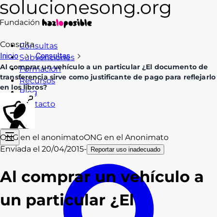
Consulta
Consultas
Inicio
Consultas
Subvenciones
Al comprar un vehículo a un particular ¿El documento de
Formación
transferencia sirve como justificante de pago para reflejarlo
Recursos
en los libros?
Blog
Contacto
Acceso
ONG en el anonimato
ONG en el Anonimato
Enviada el
20/04/2015
-
Reportar uso inadecuado
Al comprar un vehículo a
un particular ¿El