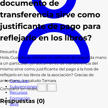
documento de
transferencia sirve como
justificante de pago para
reflejarlo en los libros?
Resuelta
Hola, Cuando se compra un vehículo de segunda mano
a un particular, ¿el documento de transferencia del
mismo sirve como justificante del pago a la hora de
reflejarlo en los libros de la asociación? Gracias de
antemano, un saludo Tamara.
Consultas
Subvenciones
Compartir en redes
Recursos
Formación
Respuestas (
0
)
Blog