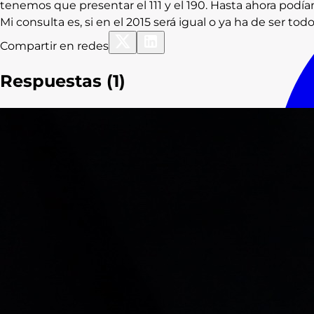
tenemos que presentar el 111 y el 190. Hasta ahora podí
Mi consulta es, si en el 2015 será igual o ya ha de ser to
Compartir en redes
Respuestas (
1
)