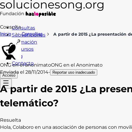
Consulta
Consultas
Inicio
Consultas
A partir de 2015 ¿La presentación 
Subvenciones
Formación
Recursos
Blog
Contacto
ONG en el anonimato
ONG en el Anonimato
Enviada el
28/11/2014
-
Reportar uso inadecuado
Acceso
A partir de 2015 ¿La pres
telemático?
Resuelta
Hola, Colaboro en una asociación de personas con movili