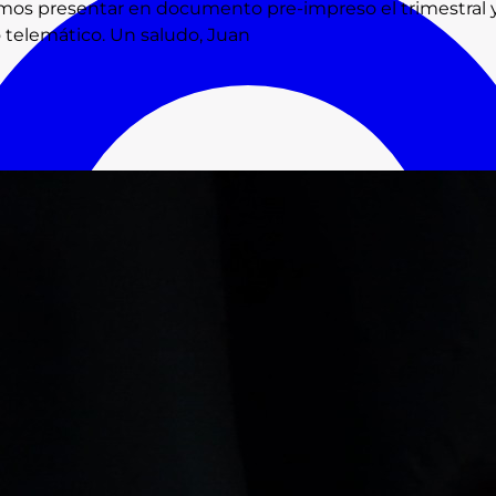
amos presentar en documento pre-impreso el trimestral y 
do telemático. Un saludo, Juan