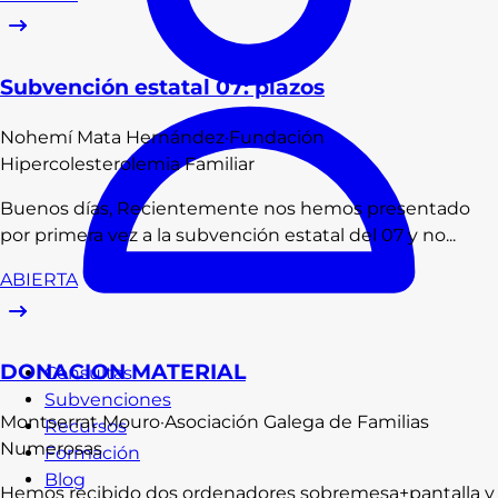
Subvención estatal 07: plazos
Nohemí
Mata Hernández
·
Fundación
Hipercolesterolemia Familiar
Buenos días, Recientemente nos hemos presentado
por primera vez a la subvención estatal del 07 y no...
ABIERTA
DONACION MATERIAL
Consultas
Subvenciones
Montserrat
Mouro
·
Asociación Galega de Familias
Recursos
Numerosas
Formación
Blog
Hemos recibido dos ordenadores sobremesa+pantalla y