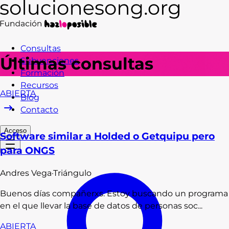
Consultas
Últimas consultas
Subvenciones
Formación
Recursos
ABIERTA
Blog
Contacto
Acceso
Software similar a Holded o Getquipu pero
para ONGS
Andres
Vega
·
Triángulo
Buenos días compañerxs. Estoy buscando un programa
en el que llevar la base de datos de personas soc...
ABIERTA