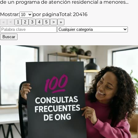
de un programa de atención residencial a menores...
Mostrar:
por página
Total:
20416
«
<
1
2
3
4
5
>
»
Buscar